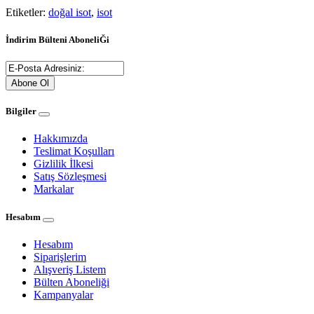
Etiketler:
doğal isot
,
isot
İndirim Bülteni AboneliĞi
Abone Ol
Bilgiler
Hakkımızda
Teslimat Koşulları
Gizlilik İlkesi
Satış Sözleşmesi
Markalar
Hesabım
Hesabım
Siparişlerim
Alışveriş Listem
Bülten Aboneliği
Kampanyalar