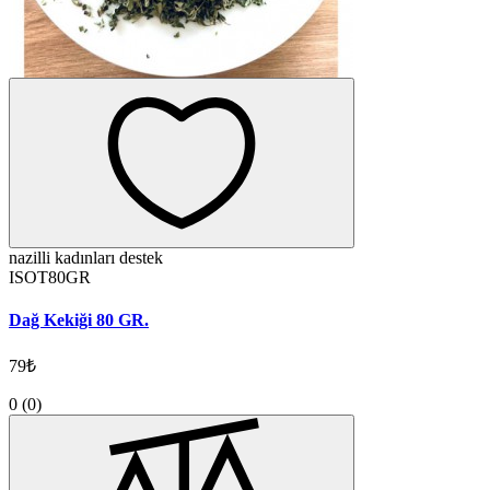
nazilli kadınları destek
ISOT80GR
Dağ Kekiği 80 GR.
79₺
0
(0)