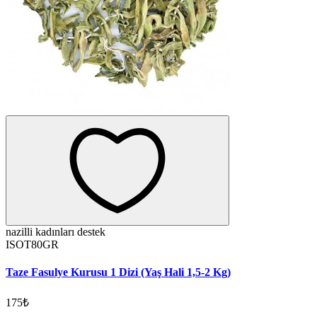
nazilli kadınları destek
ISOT80GR
Taze Fasulye Kurusu 1 Dizi (Yaş Hali 1,5-2 Kg)
175₺