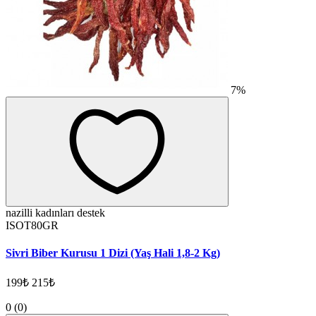
7%
nazilli kadınları destek
ISOT80GR
Sivri Biber Kurusu 1 Dizi (Yaş Hali 1,8-2 Kg)
199₺
215₺
0
(0)