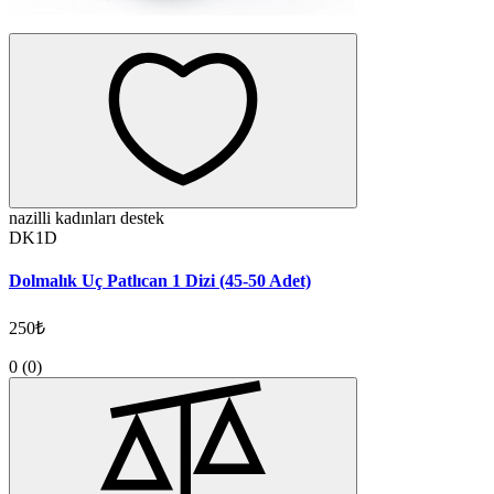
nazilli kadınları destek
DK1D
Dolmalık Uç Patlıcan 1 Dizi (45-50 Adet)
250₺
0
(0)