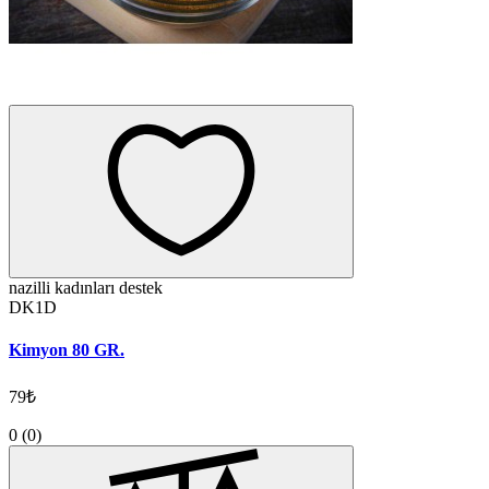
nazilli kadınları destek
DK1D
Kimyon 80 GR.
79₺
0
(0)