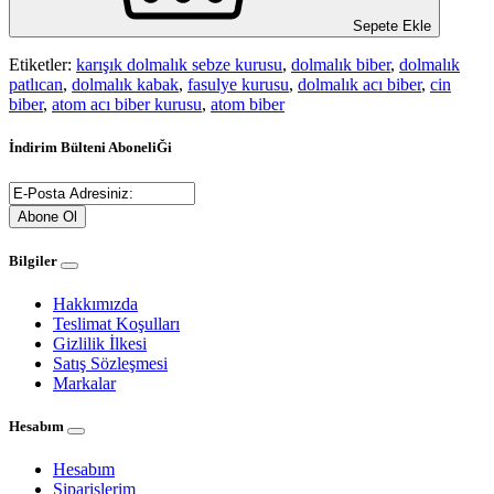
Sepete Ekle
Etiketler:
karışık dolmalık sebze kurusu
,
dolmalık biber
,
dolmalık
patlıcan
,
dolmalık kabak
,
fasulye kurusu
,
dolmalık acı biber
,
cin
biber
,
atom acı biber kurusu
,
atom biber
İndirim Bülteni AboneliĞi
Abone Ol
Bilgiler
Hakkımızda
Teslimat Koşulları
Gizlilik İlkesi
Satış Sözleşmesi
Markalar
Hesabım
Hesabım
Siparişlerim