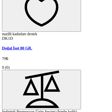
nazilli kadınları destek
DK1D
Doğal İsot 80 GR.
79₺
0
(0)
İndirimli Promosyon Ürün Seçimi (İsteğe bağlı)