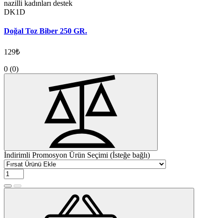
nazilli kadınları destek
DK1D
Doğal Toz Biber 250 GR.
129₺
0
(0)
İndirimli Promosyon Ürün Seçimi (İsteğe bağlı)