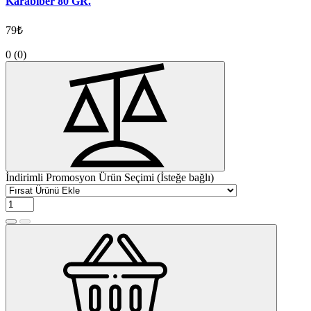
Karabiber 80 GR.
79₺
0
(0)
İndirimli Promosyon Ürün Seçimi (İsteğe bağlı)