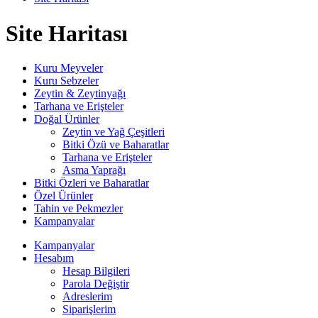
Site Haritası
Kuru Meyveler
Kuru Sebzeler
Zeytin & Zeytinyağı
Tarhana ve Erişteler
Doğal Ürünler
Zeytin ve Yağ Çeşitleri
Bitki Özü ve Baharatlar
Tarhana ve Erişteler
Asma Yaprağı
Bitki Özleri ve Baharatlar
Özel Ürünler
Tahin ve Pekmezler
Kampanyalar
Kampanyalar
Hesabım
Hesap Bilgileri
Parola Değiştir
Adreslerim
Siparişlerim