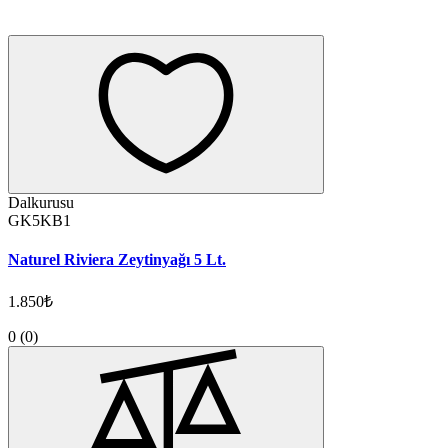
Dalkurusu
GK5KB1
Naturel Riviera Zeytinyağı 5 Lt.
1.850₺
0
(0)