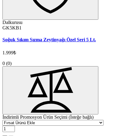
Dalkurusu
GK5KB1
Soğuk Sıkım Sızma Zeytinyağı Özel Seri 5 Lt.
1.999₺
0
(0)
İndirimli Promosyon Ürün Seçimi (İsteğe bağlı)