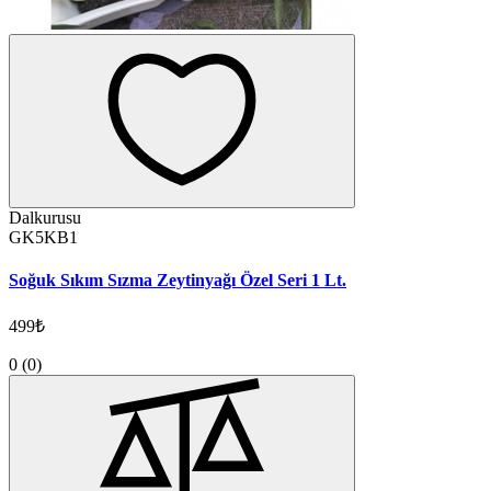
Dalkurusu
GK5KB1
Soğuk Sıkım Sızma Zeytinyağı Özel Seri 1 Lt.
499₺
0
(0)