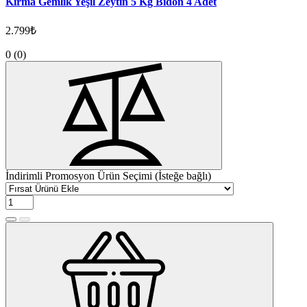
Kırma Gemlik Yeşil Zeytin 5 Kg Bidon 4 Adet
2.799₺
0
(0)
İndirimli Promosyon Ürün Seçimi (İsteğe bağlı)