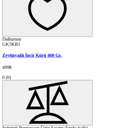
Dalkurusu
GK5KB1
Zeytinyağlı İncir Kürü 460 Gr.
499₺
0
(0)
İndirimli Promosyon Ürün Seçimi (İsteğe bağlı)