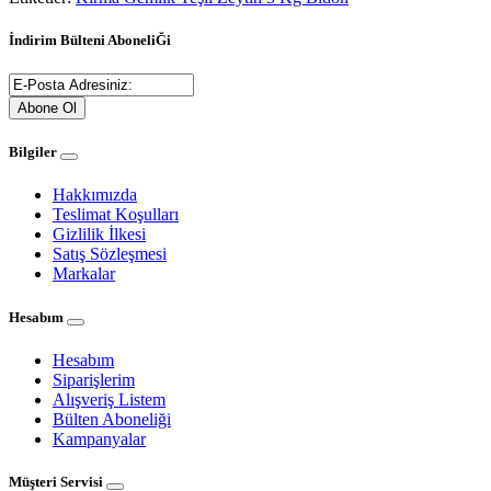
İndirim Bülteni AboneliĞi
Abone Ol
Bilgiler
Hakkımızda
Teslimat Koşulları
Gizlilik İlkesi
Satış Sözleşmesi
Markalar
Hesabım
Hesabım
Siparişlerim
Alışveriş Listem
Bülten Aboneliği
Kampanyalar
Müşteri Servisi