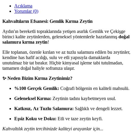
Açıklama
Yorumlar (0)
Kahvaltıların Efsanesi: Gemlik Kırma Zeytin
Aydın'ın bereketli topraklarında yetişen asırlık Gemlik ve Çekişge
birinci kalite zeytinlerden, geleneksel yöntemlerle hazırlanmış
doğal
salamura kırma zeytin
!
Elle toplanan, özenle kırılan ve az tuzlu salamura edilen bu zeytinler,
kendine has hafif acılığı, sulu ve etli yapısıyla damaklarda
unutulmaz bir tat bırakır. Hiçbir kimyasal işleme tabi tutulmadan,
tamamen doğal haliyle sofranıza ulaşır.
✨ Neden Bizim Kırma Zeytinimiz?
%100 Gerçek Gemlik:
Coğrafi bölgenin en kaliteli mahsulü.
Geleneksel Kırma:
Zeytinin tadını kaybetmeyen usul.
Katkısız,
Az Tuzlu Salamura:
Sağlıklı ve dengeli lezzet.
Eşsiz Koku ve Doku:
Etli ve taze zeytin keyfi.
Kahvaltılık zeytin tercihinizde kaliteyi arayanlar için...