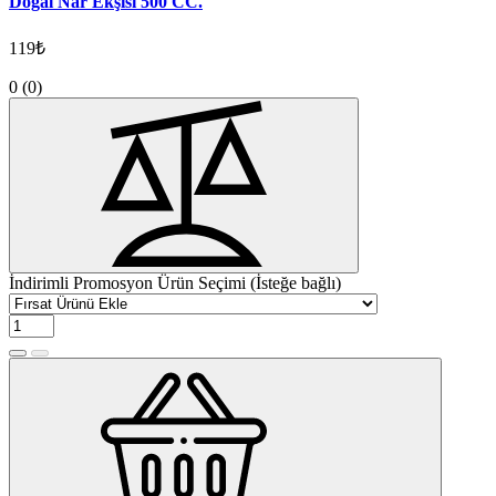
Doğal Nar Ekşisi 500 CC.
119₺
0
(0)
İndirimli Promosyon Ürün Seçimi (İsteğe bağlı)