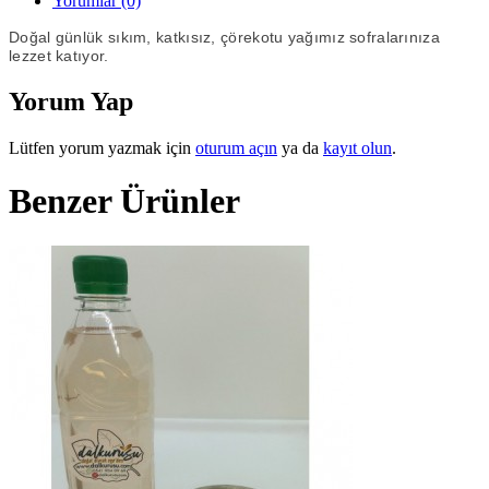
Yorumlar (0)
Doğal günlük sıkım, katkısız, çörekotu yağımız sofralarınıza
lezzet katıyor.
Yorum Yap
Lütfen yorum yazmak için
oturum açın
ya da
kayıt olun
.
Benzer Ürünler