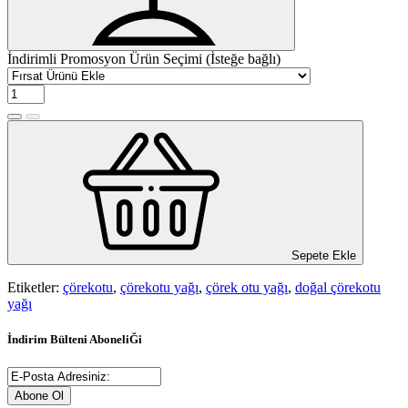
İndirimli Promosyon Ürün Seçimi (İsteğe bağlı)
Sepete Ekle
Etiketler:
çörekotu
,
çörekotu yağı
,
çörek otu yağı
,
doğal çörekotu
yağı
İndirim Bülteni AboneliĞi
Abone Ol