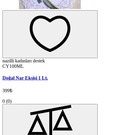
nazilli kadınları destek
CY100ML
Doğal Nar Ekşisi 1 Lt.
399₺
0
(0)