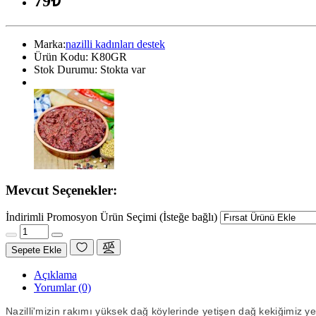
79₺
Marka:
nazilli kadınları destek
Ürün Kodu:
K80GR
Stok Durumu:
Stokta var
Mevcut Seçenekler:
İndirimli Promosyon Ürün Seçimi (İsteğe bağlı)
Sepete Ekle
Açıklama
Yorumlar (0)
Nazilli'mizin rakımı yüksek dağ köylerinde yetişen dağ kekiğimiz y