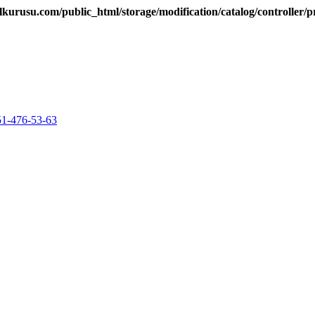
kurusu.com/public_html/storage/modification/catalog/controller/
51-476-53-63