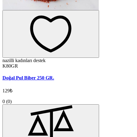
nazilli kadınları destek
K80GR
Doğal Pul Biber 250 GR.
129₺
0
(0)