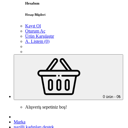
Hesabım
Hesap Bilgileri
Kayıt Ol
Oturum Aç
Ürün Karşılaştır
A. Listem (0)
0 ürün - 0₺
Alışveriş sepetiniz boş!
Marka
nazilli kadınları destek